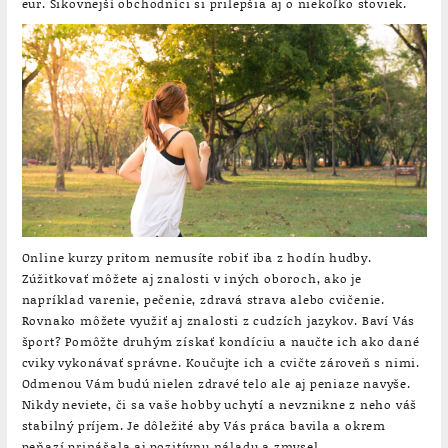
eur. Šikovnejší obchodníci si prilepšia aj o niekoľko stoviek.
Online kurzy pritom nemusíte robiť iba z hodín hudby.
Zúžitkovať môžete aj znalosti v iných oboroch, ako je
napríklad varenie, pečenie, zdravá strava alebo cvičenie.
Rovnako môžete využiť aj znalosti z cudzích jazykov. Baví Vás
šport? Pomôžte druhým získať kondíciu a naučte ich ako dané
cviky vykonávať správne. Koučujte ich a cvičte zároveň s nimi.
Odmenou Vám budú nielen zdravé telo ale aj peniaze navyše.
Nikdy neviete, či sa vaše hobby uchytí a nevznikne z neho váš
stabilný príjem. Je dôležité aby Vás práca bavila a okrem
peňazí prinášala aj pozitívnu náladu a zmysel.