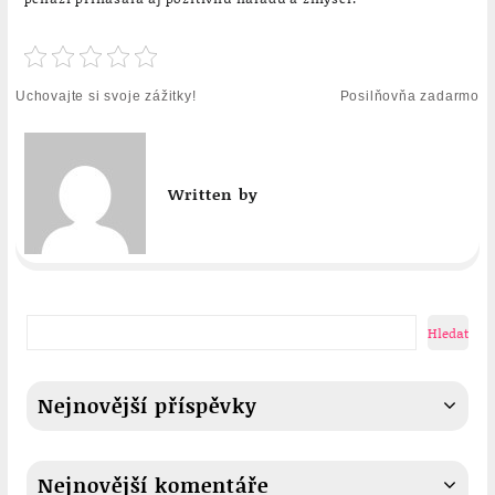
Navigace
Uchovajte si svoje zážitky!
Posilňovňa zadarmo
pro
příspěvek
Written by
Hledat
Nejnovější příspěvky
Nejnovější komentáře