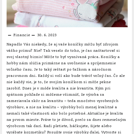
Financie
30. 6. 2023
Napadlo Vás niekedy, že aj vaše koníčky môžu byť zdrojom
vášho prímu? Nie? Tak veselo do toho, je čas naštartovať si
svoj vlastný biznis! Môže to byť vysnívaná práca. Koníčky a
hobby nám slúžia primárne na uvoľnenie a spríjemnenie
voľného času. Je to taký reštart po ťažkom a náročnom
pracovnom dni. Každý si volí ako bude tráviť voľný čas. Čo ale
nie každý vie, je to, že svojím koníčkom si môže pekne
zarobiť. Dnes je v móde kvalita a nie kvantita. Kým pri
spätnom pohľade si môžeme všimnúť, že výroba sa
zameriavala skôr na kvantitu – teda množstvo vyrobených
výrobkov, a nie na kvalitu – výrobky boli menej kvalitné a
nemali také vlastnosti ako bolo potrebné. Aktuálne je kvalita
na prvom mieste. Práve to je dôvod, prečo sa dnes remeselným
výrobcom tak darí. Radi pletiete, háčkujete, šijete alebo
vyrábate kozmetiku? Posuňte svoje výrobky ďalej. Vytvorte si