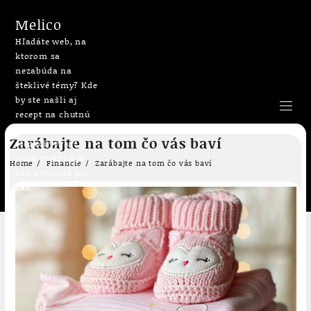
Melico
Hľadáte web, na
ktorom sa
nezabúda na
šteklivé témy? Kde
by ste našli aj
recept na chutnú
bublaninu či
Skip
Zarábajte na tom čo vás baví
slepačí vývar?
to
Naša stránka je
content
Home
Financie
Zarábajte na tom čo vás baví
ako stvorená pre
vás.