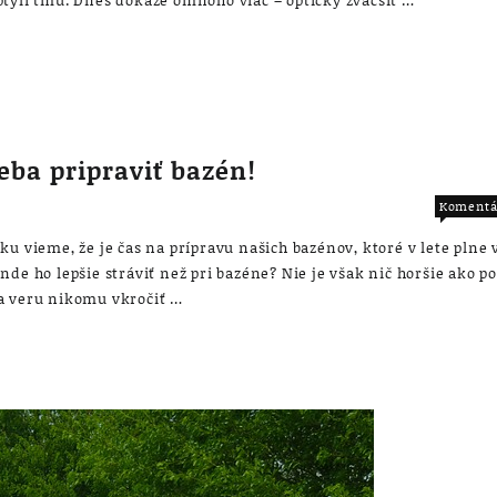
eba pripraviť bazén!
Komentá
ku vieme, že je čas na prípravu našich bazénov, ktoré v lete plne
de ho lepšie stráviť než pri bazéne? Nie je však nič horšie ako p
a veru nikomu vkročiť …