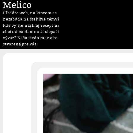
Melico
Hľadáte web, na ktorom sa
nezabúda na šteklivé témy?
Kde by ste našli aj recept na
chutnú bublaninu či slepačí
vývar? Naša stránka je ako
stvorená pre vás.
Skip
to
content