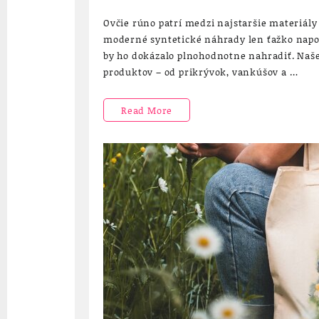
Ovčie rúno patrí medzi najstaršie materiály
moderné syntetické náhrady len ťažko napodo
by ho dokázalo plnohodnotne nahradiť. Naš
produktov – od prikrývok, vankúšov a …
Návrat
Read More
k
poctivým
materiálom