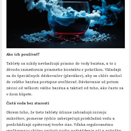
Ako ich používať?
Tablety sa nikdy nevhadzujú priamo do vody bazéna, a to z
dôvodu zamedzenia priameho kontaktu s pokožkou. Vkladajú
sa do špeciálnych dávkovačov (plavákov), aby sa chlór mohol
do celého bazéna postupne uvoľňovať. Dávkovanie už potom
závisí od veľkosti vášho bazéna a taktiež od toho, ako často sa
v ňom kúpete.
Čistá voda bez starostí
Okrem toho, že tieto tablety účinne zabraňujú rozvoju
mikróbov, pomerne rýchlo zabezpečujú priehľadnú vodu a
predchádzajú opätovnej tvorbe rias. Vďaka regulovanému
uvoľňovaniu chlóru znižujú riziko podráždenia očí a pokožky.