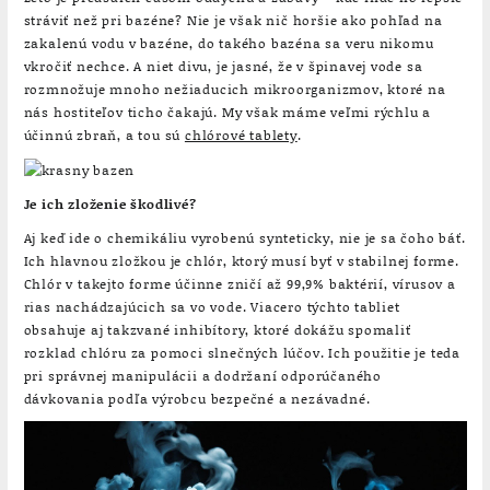
stráviť než pri bazéne? Nie je však nič horšie ako pohľad na
zakalenú vodu v bazéne, do takého bazéna sa veru nikomu
vkročiť nechce. A niet divu, je jasné, že v špinavej vode sa
rozmnožuje mnoho nežiaducich mikroorganizmov, ktoré na
nás hostiteľov ticho čakajú. My však máme veľmi rýchlu a
účinnú zbraň, a tou sú
chlórové tablety
.
Je ich zloženie škodlivé?
Aj keď ide o chemikáliu vyrobenú synteticky, nie je sa čoho báť.
Ich hlavnou zložkou je chlór, ktorý musí byť v stabilnej forme.
Chlór v takejto forme účinne zničí až 99,9% baktérií, vírusov a
rias nachádzajúcich sa vo vode. Viacero týchto tabliet
obsahuje aj takzvané inhibítory, ktoré dokážu spomaliť
rozklad chlóru za pomoci slnečných lúčov. Ich použitie je teda
pri správnej manipulácii a dodržaní odporúčaného
dávkovania podľa výrobcu bezpečné a nezávadné.