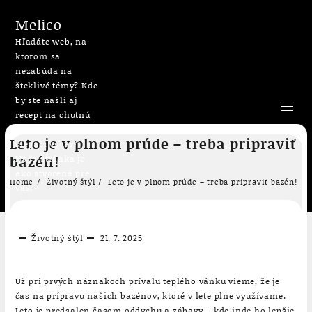
Melico
Hľadáte web, na
ktorom sa
nezabúda na
šteklivé témy? Kde
by ste našli aj
recept na chutnú
bublaninu či
Skip
Leto je v plnom prúde – treba pripraviť
slepačí vývar?
to
bazén!
Naša stránka je
content
ako stvorená pre
Home
Životný štýl
Leto je v plnom prúde – treba pripraviť bazén!
vás.
Životný štýl
21. 7. 2025
Už pri prvých náznakoch prívalu teplého vánku vieme, že je
čas na prípravu našich bazénov, ktoré v lete plne využívame.
Leto je predsalen časom oddychu a zábavy – kde inde ho lepšie