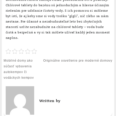
Chlórové tablety do bazénu sú jednoduchým a hlavne účinným
riešením pre udržanie čistoty vody. S ich pomocou si môžeme
byt istí, že aj keby sme si vody trošku “glgli”, nič zlého sa nám
nestane. Pre úžasné a nezabudnuteľné leto bez zbytočných
starostí určite nezabudnite na chlórové tablety – voda bude
čistá a bezpečná a vy si tak môžete užívať každý jeden moment
naplno.
Navigace
Mobilné domy ako
Originálne osvetlenie pre moderné domovy
pro
súčasť vybavenia
příspěvek
autokempov či
vodáckych kempov
Written by