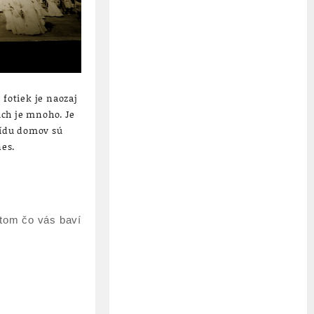
 fotiek je naozaj
ich je mnoho. Je
prídu domov sú
nes.
 tom čo vás baví