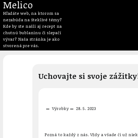
Melico
Hľadáte web, na ktorom sa
nezabúda na šteklivé témy?
Kde by ste našli aj recept na
chutnú bublaninu či slepačí
vývar? Naša stránka je ako
stvorená pre vás.
Skip
to
content
Uchovajte si svoje zážitky
Výrobky
28. 5. 2023
Pozná to každý z nás. Vždy a všade či už nie