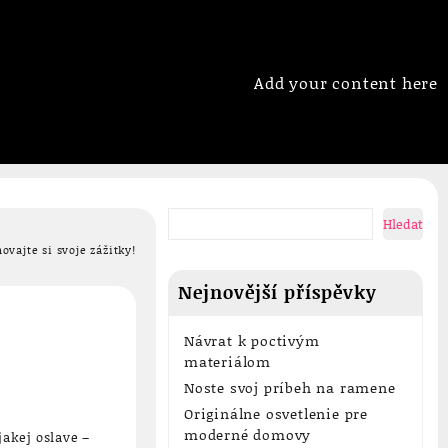
Add your content here
Hledat
ovajte si svoje zážitky!
Nejnovější příspěvky
Návrat k poctivým
materiálom
Noste svoj príbeh na ramene
Originálne osvetlenie pre
moderné domovy
jakej oslave –