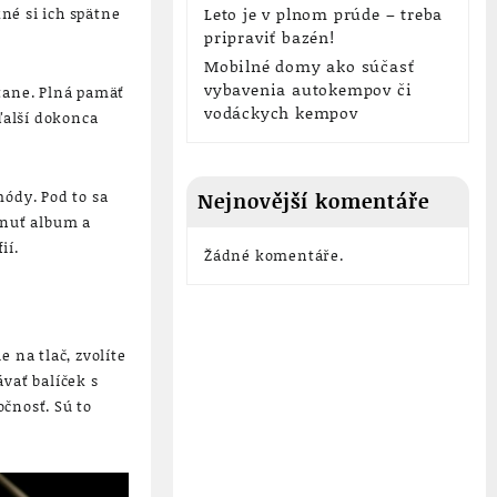
Leto je v plnom prúde – treba
né si ich spätne
pripraviť bazén!
Mobilné domy ako súčasť
vybavenia autokempov či
stane. Plná pamäť
vodáckych kempov
ďalší dokonca
módy. Pod to sa
Nejnovější komentáře
hnuť album a
ií.
Žádné komentáře.
 na tlač, zvolíte
vať balíček s
čnosť. Sú to