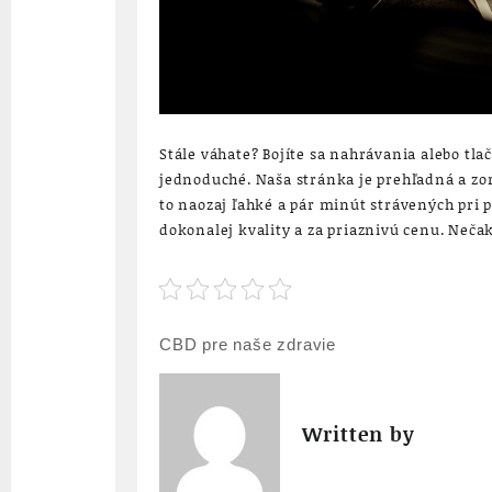
Stále váhate? Bojíte sa nahrávania alebo tla
jednoduché. Naša stránka je prehľadná a zori
to naozaj ľahké a pár minút strávených pri 
dokonalej kvality a za priaznivú cenu. Nečak
Navigace
CBD pre naše zdravie
pro
příspěvek
Written by