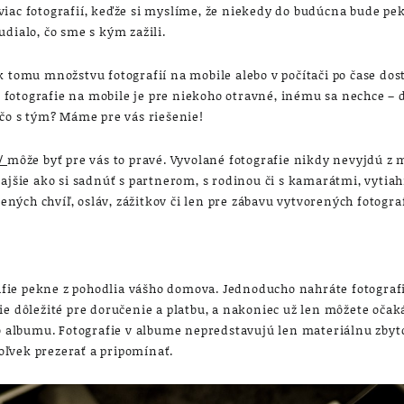
iac fotografií, keďže si myslíme, že niekedy do budúcna bude pek
dialo, čo sme s kým zažili.
k tomu množstvu fotografií na mobile alebo v počítači po čase do
mi fotografie na mobile je pre niekoho otravné, inému sa nechce – 
 čo s tým? Máme pre vás riešenie!
k/
môže byť pre vás to pravé. Vyvolané fotografie nikdy nevyjdú z 
rajšie ako si sadnúť s partnerom, s rodinou či s kamarátmi, vytia
vených chvíľ, osláv, zážitkov či len pre zábavu vytvorených fotograf
rafie pekne z pohodlia vášho domova. Jednoducho nahráte fotografie
e dôležité pre doručenie a platbu, a nakoniec už len môžete očaká
ho albumu. Fotografie v albume nepredstavujú len materiálnu zbyto
ľvek prezerať a pripomínať.