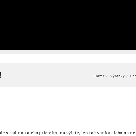
!
Home
Výrobky
Uch
kde s rodinou alebo priateľmi na výlete, len tak vonku alebo na ne