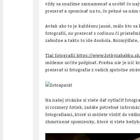
vždy sa snažíme zaznamenať a urobiť čo najv
prezerať a spomínať na to, čo pekné sa nám u
Avšak ako to je každému jasné, málo kto sa 
fotografií, no prezerať s rodinou či priateľ
zabudne a takto to ide dookola. Rozmýšľate,
Tlač fotografií https://www.fotkyzababku.s
môžeme určite podpísať. Predsa nie je nič k
prezerať si fotografie z vašich spoločne strá
Na našej stránke si viete dať vytlačiť fotog
si rozmery fotiek, zadáte potrebné informáci
fotografiami, ktoré si môžete vložiť do váš
zhmotnené spomienky, ktoré si viete kedyko