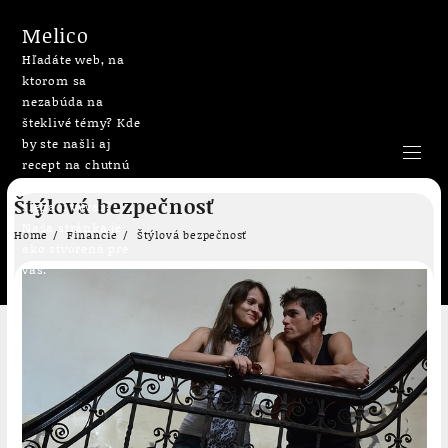
Melico
Hľadáte web, na
ktorom sa
nezabúda na
šteklivé témy? Kde
by ste našli aj
recept na chutnú
bublaninu či
Skip
Štýlová bezpečnosť
slepačí vývar?
to
Naša stránka je
content
Home
Financie
Štýlová bezpečnosť
ako stvorená pre
vás.