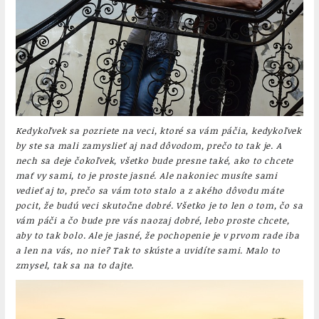
Kedykoľvek sa pozriete na veci, ktoré sa vám páčia, kedykoľvek
by ste sa mali zamyslieť aj nad dôvodom, prečo to tak je. A
nech sa deje čokoľvek, všetko bude presne také, ako to chcete
mať vy sami, to je proste jasné. Ale nakoniec musíte sami
vedieť aj to, prečo sa vám toto stalo a z akého dôvodu máte
pocit, že budú veci skutočne dobré. Všetko je to len o tom, čo sa
vám páči a čo bude pre vás naozaj dobré, lebo proste chcete,
aby to tak bolo. Ale je jasné, že pochopenie je v prvom rade iba
a len na vás, no nie? Tak to skúste a uvidíte sami. Malo to
zmysel, tak sa na to dajte.