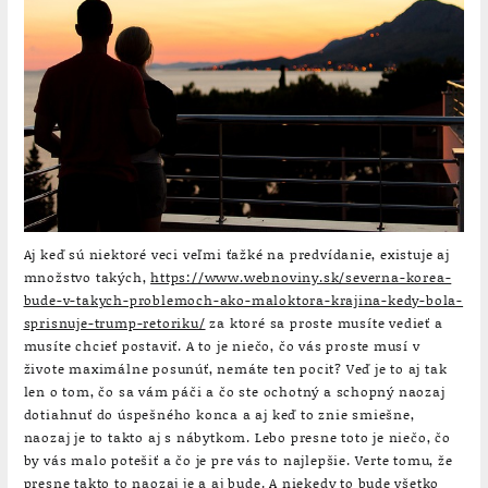
Aj keď sú niektoré veci veľmi ťažké na predvídanie, existuje aj
množstvo takých,
https://www.webnoviny.sk/severna-korea-
bude-v-takych-problemoch-ako-maloktora-krajina-kedy-bola-
sprisnuje-trump-retoriku/
za ktoré sa proste musíte vedieť a
musíte chcieť postaviť. A to je niečo, čo vás proste musí v
živote maximálne posunúť, nemáte ten pocit? Veď je to aj tak
len o tom, čo sa vám páči a čo ste ochotný a schopný naozaj
dotiahnuť do úspešného konca a aj keď to znie smiešne,
naozaj je to takto aj s nábytkom. Lebo presne toto je niečo, čo
by vás malo potešiť a čo je pre vás to najlepšie. Verte tomu, že
presne takto to naozaj je a aj bude. A niekedy to bude všetko