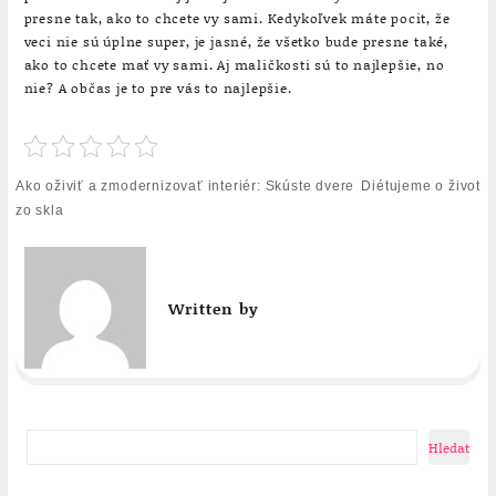
presne tak, ako to chcete vy sami. Kedykoľvek máte pocit, že
veci nie sú úplne super, je jasné, že všetko bude presne také,
ako to chcete mať vy sami. Aj maličkosti sú to najlepšie, no
nie? A občas je to pre vás to najlepšie.
Navigace
Ako oživiť a zmodernizovať interiér: Skúste dvere
Diétujeme o život
pro
zo skla
příspěvek
Written by
Hledat