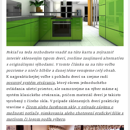
Pokiaľ sa teda rozhodnete vsadiť na túto kartu a zvýrazniť
interiér skleneným typom dverí, zvolíme zaujímavú alternatívu
s originálnymi výhodami. V tomto článku sa na túto voľbu
pozrieme o niečo hlbšie a danej téme venujeme celý obsah.
K najpraktickejšej voľbe z pohľadu dverí sa zrejme radí
posuvný systém otvárania
, ktorý okrem jednoduchého
ovládania ušetrí priestor, ale samozrejme na výber máme aj
systém klasického otvárania, pričom materiál dverí je takisto
vyrobený z číreho skla. V prípade sklenených dverí prakticky
vravíme o
čírom alebo farebnom skle, v prípade záujmu o
možnosti potlače, pieskovania alebo zhotovení grafickej fólie s
motívom či logom podľa výberu
.