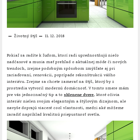
Životný štýl
11. 12. 2018
Pokiaľ sa radíte k ľuďom, ktorí radi uprednostňujú niečo
nadčasové a musia mať prehľad o aktuálnej móde či nových
trendoch, zrejme podobným spôsobom zmýšľate aj pri
zariaďovaní, renovácii, poprípade rekonštrukcii vášho
interiéru. Zrejme sa chcete zamerať na štýl, ktorý by z
prostredia vytvoril modernú domácnosť. V tomto smere mám
pre vás jednoznačný tip a to
sklenene dvere
, ktoré oživia
interiér nielen svojim elegantným a štýlovým dizajnom, ale
navyše doprajú viaceré cool vlastnosti, medzi aké môžeme
zaradiť napríklad kvalitnú priepustnosť svetla.