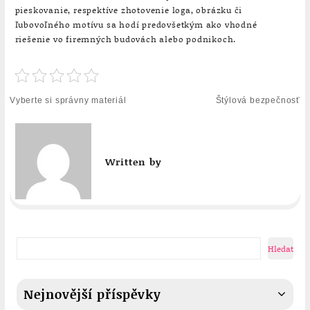
pieskovanie, respektíve zhotovenie loga, obrázku či
ľubovoľného motívu sa hodí predovšetkým ako vhodné
riešenie vo firemných budovách alebo podnikoch.
Navigace
Vyberte si správny materiál
Štýlová bezpečnosť
pro
příspěvek
Written by
Hledat
Nejnovější příspěvky