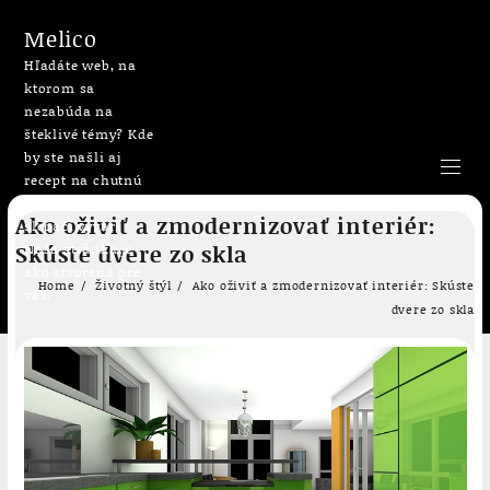
Melico
Hľadáte web, na
ktorom sa
nezabúda na
šteklivé témy? Kde
by ste našli aj
recept na chutnú
bublaninu či
Skip
Ako oživiť a zmodernizovať interiér:
slepačí vývar?
to
Skúste dvere zo skla
Naša stránka je
content
ako stvorená pre
Home
Životný štýl
Ako oživiť a zmodernizovať interiér: Skúste
vás.
dvere zo skla