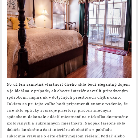
No už len samotná vlastnosť číreho skla budí elegantný dojem
a je ideálna v prípade, ak chcete interiér osvetliť prirodzeným
spôsobom, najmä ak v dotyčných priestoroch chýba okno.
Takisto sa pri tejto voľbe hodí pripomenúť známe tvrdenie, že
číre sklo opticky zväčšuje priestory, pričom značným
spôsobom dokonale oddelí miestnosť na niekoľko dostatočne
izolovaných a súkromných miestností. Naopak farebné sklo
dokáže konkrétnu časť interiéru obohatiť a z pohľadu
súkromia vravíme o ešte efektívnejšom riešení. Potlač alebo