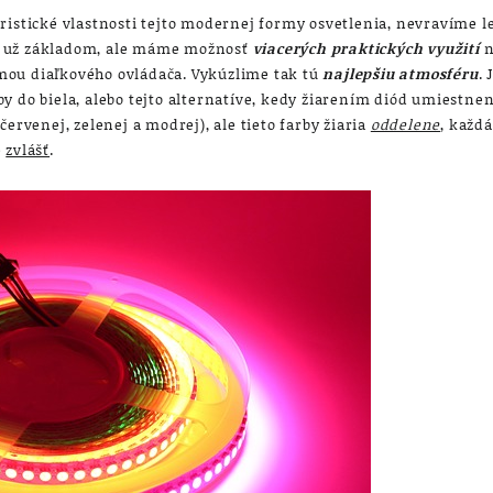
ristické vlastnosti tejto modernej formy osvetlenia, nevravíme l
 je už základom, ale máme možnosť
viacerých praktických využití
n
mou diaľkového ovládača. Vykúzlime tak tú
najlepšiu atmosféru
. 
y do biela, alebo tejto alternatíve, kedy žiarením diód umiestne
červenej, zelenej a modrej), ale tieto farby žiaria
oddelene
, každ
e
zvlášť
.