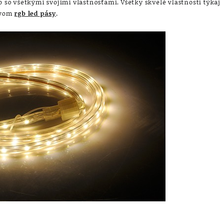
o so všetkými svojimi vlastnosťami. Všetky skvelé vlastnosti týka
ázvom
rgb led pásy
.