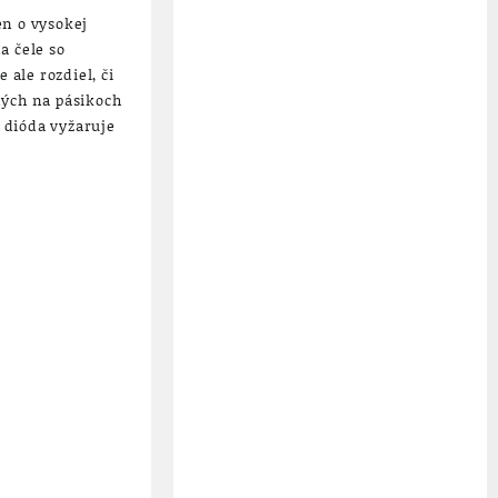
en o vysokej
a čele so
Je ale rozdiel, či
ných na pásikoch
á dióda vyžaruje