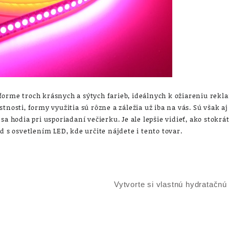
orme troch krásnych a sýtych farieb, ideálnych k ožiareniu rekl
tnosti, formy využitia sú rôzne a záležia už iba na vás. Sú však a
a hodia pri usporiadaní večierku. Je ale lepšie vidieť, ako stokrát 
d s osvetlením LED, kde určite nájdete i tento tovar.
Vytvorte si vlastnú hydratačn