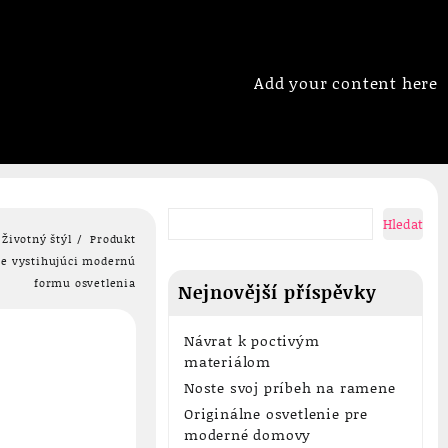
Add your content here
Hledat
Životný štýl
Produkt
ie vystihujúci modernú
formu osvetlenia
Nejnovější příspěvky
Návrat k poctivým
materiálom
Noste svoj príbeh na ramene
Originálne osvetlenie pre
moderné domovy