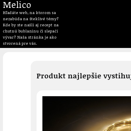
Melico
Hľadáte web, na ktorom sa
nezabúda na šteklivé témy?
Kde by ste našli aj recept na
chutnú bublaninu či slepačí
vývar? Naša stránka je ako
stvorená pre vás.
Skip
to
content
Produkt najlepšie vystih