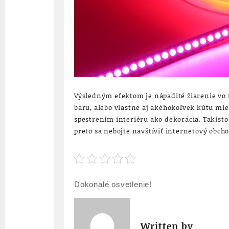
Výsledným efektom je nápadité žiarenie vo f
baru, alebo vlastne aj akéhokoľvek kútu mies
spestrením interiéru ako dekorácia. Takisto s
preto sa nebojte navštíviť internetový obcho
Navigace
Dokonalé osvetlenie!
pro
příspěvek
Written by