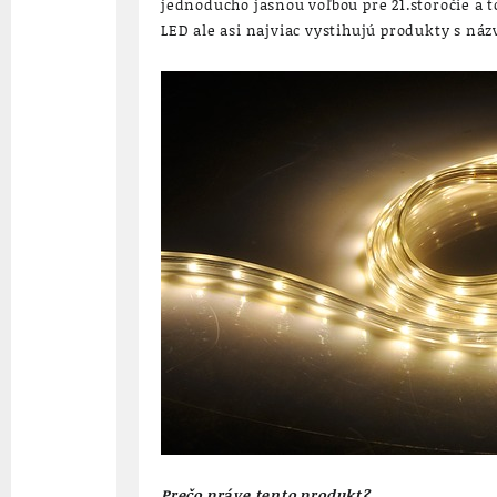
jednoducho jasnou voľbou pre 21.storočie a t
LED ale asi najviac vystihujú produkty s n
Prečo práve tento produkt?