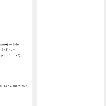
amnej výlohy,
j ideálnym
počuť (čítať),
ú masku na vlasy