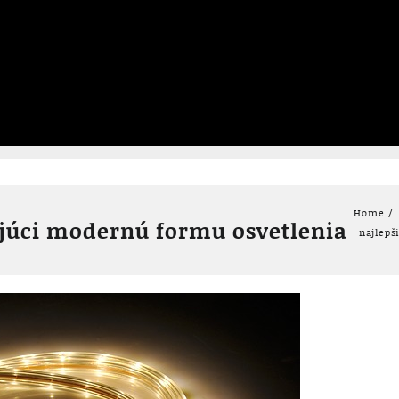
Home
ujúci modernú formu osvetlenia
najlepš