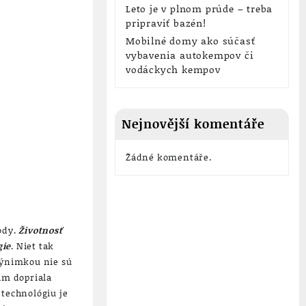
Leto je v plnom prúde – treba
pripraviť bazén!
Mobilné domy ako súčasť
vybavenia autokempov či
vodáckych kempov
Nejnovější komentáře
Žádné komentáře.
ody.
Životnosť
gie
. Niet tak
Výnimkou nie sú
nám dopriala
 technológiu je