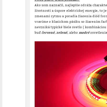
Ako som naznačil, najlepšie odráža charakte
životnosti a úspore elektrickej energie, to
zmenami rytmu a poradia žiarenia diód for
vravíme o klasickom pásiku so žiarením farb
nevzniká typické biele svetlo ( kombináciou 
buď
červené
,
zelené
, alebo
modré
osvetleni