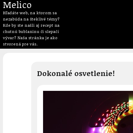
Melico
Hľadáte web, na ktorom sa
nezabúda na šteklivé témy?
Kde by ste našli aj recept na
chutnú bublaninu či slepačí
vývar? Naša stránka je ako
stvorená pre vás.
Skip
to
content
Dokonalé osvetlenie!