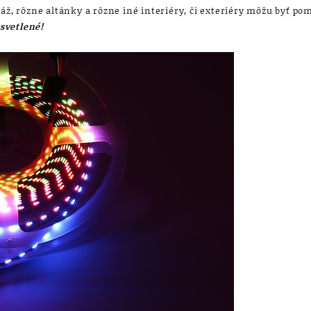
áž, rôzne altánky a rôzne iné interiéry, či exteriéry môžu byť po
svetlené!