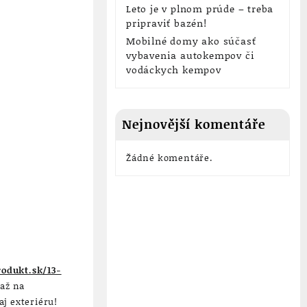
Leto je v plnom prúde – treba
pripraviť bazén!
Mobilné domy ako súčasť
vybavenia autokempov či
vodáckych kempov
Nejnovější komentáře
Žádné komentáře.
odukt.sk/13-
 až na
aj exteriéru!