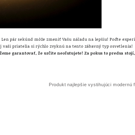
a! Len pár sekúnd môže zmeniť Vašu náladu na lepšiu! Poďte exper
j vaši priatelia si rýchlo zvyknú na tento zábavný typ osvetlenia!
eme garantovať, že určite neoľutujete! Za pokus to predsa stojí,
Produkt najlepšie vystihujúci modernú 