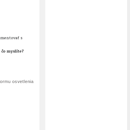
imentovať s
 čo myslíte?
formu osvetlenia