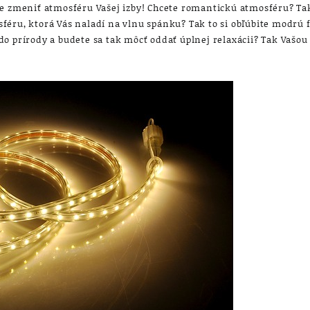
te zmeniť atmosféru Vašej izby! Chcete romantickú atmosféru? Ta
féru, ktorá Vás naladí na vlnu spánku? Tak to si obľúbite modrú 
do prírody a budete sa tak môcť oddať úplnej relaxácii? Tak Vašo