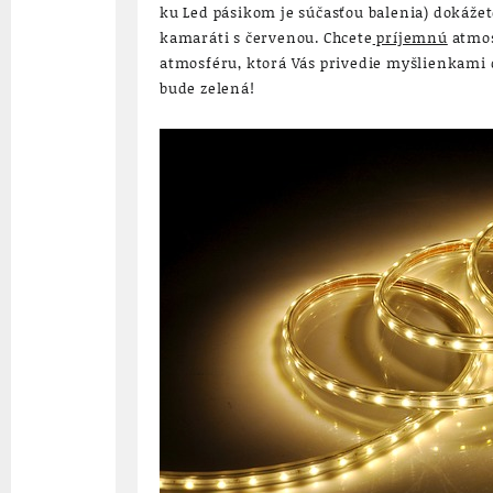
ku Led pásikom je súčasťou balenia) dokáže
kamaráti s červenou. Chcete
príjemnú
atmos
atmosféru, ktorá Vás privedie myšlienkami 
bude zelená!