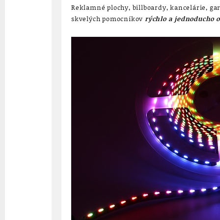
Reklamné plochy, billboardy, kancelárie, gar
skvelých pomocníkov
rýchlo a jednoducho o