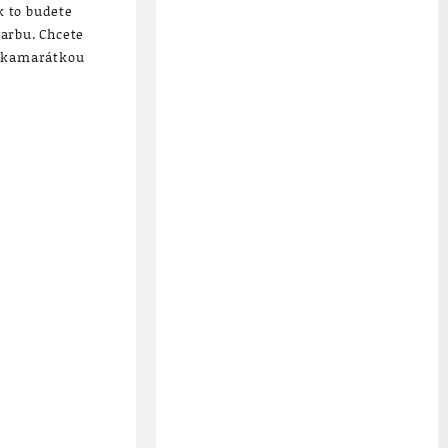
k to budete
farbu. Chcete
u kamarátkou