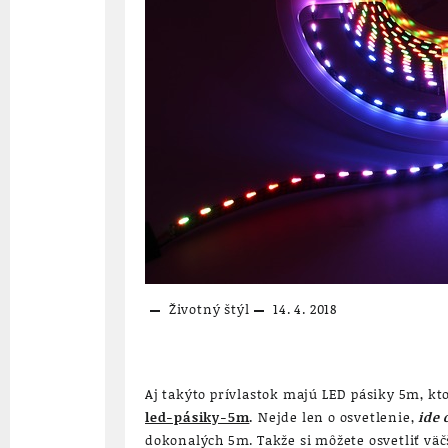
Životný štýl
14. 4. 2018
Aj takýto prívlastok majú LED pásiky 5m, k
led-pásiky-5m
.
Nejde len o osvetlenie,
ide 
dokonalých 5m. Takže si môžete osvetliť väč