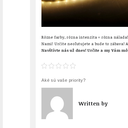
Rôzne farby, rôzna intenzita = rôzna nálad
Nami! Určite neoľutujete a bude to zábava! A
Navštívte n
ás už dnes! Určite a my Vám môž
Navigace
Aké sú vaše priority?
pro
příspěvek
Written by