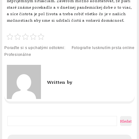
nepríjemným situáciám. Záverom možno konštatovať, že platí
staré známe porekadlo a v dnešnej pandemickej dobe o to viac,
a síce čistota je pol života a treba robiť všetko čo je v našich
možnostiach aby sme si udržali čistú a voňavú domácnosť.
Navigace
Poraďte si s upchatými odtokmi:
Fotografie lusknutím prsta online
pro
Profesionálne
příspěvek
Written by
Hledat