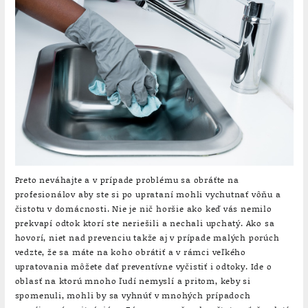
Preto neváhajte a v prípade problému sa obráťte na
profesionálov aby ste si po uprataní mohli vychutnať vôňu a
čistotu v domácnosti. Nie je nič horšie ako keď vás nemilo
prekvapí odtok ktorí ste neriešili a nechali upchatý. Ako sa
hovorí, niet nad prevenciu takže aj v prípade malých porúch
vedzte, že sa máte na koho obrátiť a v rámci veľkého
upratovania môžete dať preventívne vyčistiť i odtoky. Ide o
oblasť na ktorú mnoho ľudí nemyslí a pritom, keby si
spomenuli, mohli by sa vyhnúť v mnohých prípadoch