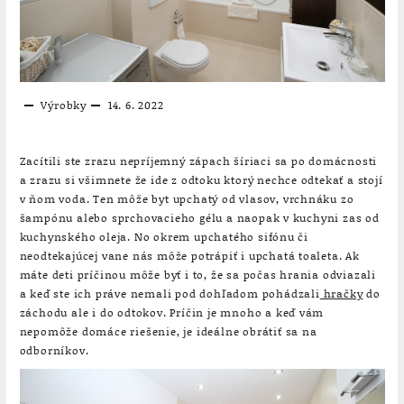
Výrobky
14. 6. 2022
Zacítili ste zrazu nepríjemný zápach šíriaci sa po domácnosti
a zrazu si všimnete že ide z odtoku ktorý nechce odtekať a stojí
v ňom voda. Ten môže byt upchatý od vlasov, vrchnáku zo
šampónu alebo sprchovacieho gélu a naopak v kuchyni zas od
kuchynského oleja. No okrem upchatého sifónu či
neodtekajúcej vane nás môže potrápiť i upchatá toaleta. Ak
máte deti príčinou môže byť i to, že sa počas hrania odviazali
a keď ste ich práve nemali pod dohľadom pohádzali
hračky
do
záchodu ale i do odtokov. Príčin je mnoho a keď vám
nepomôže domáce riešenie, je ideálne obrátiť sa na
odborníkov.