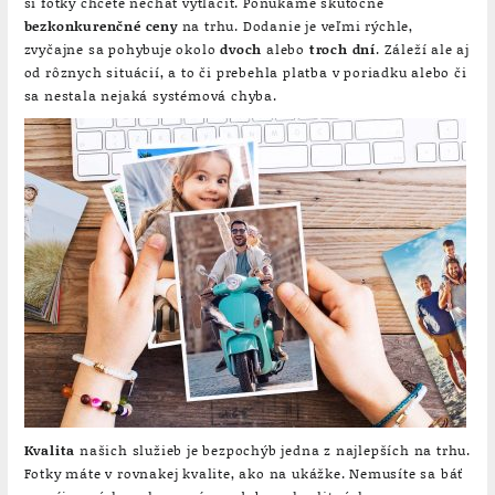
si fotky chcete nechať vytlačiť. Ponúkame skutočne
bezkonkurenčné ceny
na trhu. Dodanie je veľmi rýchle,
zvyčajne sa pohybuje okolo
dvoch
alebo
troch dní
. Záleží ale aj
od rôznych situácií, a to či prebehla platba v poriadku alebo či
sa nestala nejaká systémová chyba.
Kvalita
našich služieb je bezpochýb jedna z najlepších na trhu.
Fotky máte v rovnakej kvalite, ako na ukážke. Nemusíte sa báť