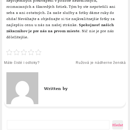
nepríjemných prekvapení v podobe nekvalitných,
rozmazaných a škaredých fotiek. Tým by ste nepotešili ani
seba a ani ostatných. Za naše služby a fotky dáme ruky do
ohňa! Neváhajte a objednajte si tie najkvalitnejšie fotky za
najlepšiu cenu u nás na našej stránke.
Spokojnosť našich
zákazníkov je pre nás na prvom mieste
. Nič nie je pre nás
dôležitejšie.
Navigace
Máte čisté i odtoky?
Ružová je nádherne ženská
pro
příspěvek
Written by
Hledat