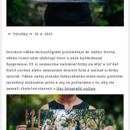
Výrobky
15. 6. 2022
Inovácie vďaka technológiám prichádzajú do nášho života,
vďaka čomu nám uľahčujú život a naše každodenné
fungovanie. Už si nemusíme nahrávať fotky na kľúč a ísť dať
tlačiť osobne alebo nemusíme doniesť film a nechať si fotky
vyvolať. Vďaka našej stránke fotkyzababku máte tento problém
vyriešený lusknutím prsta a my sa postaráme o to, aby ste
nemali zbytočné starosti s
tlac fotografií online
.