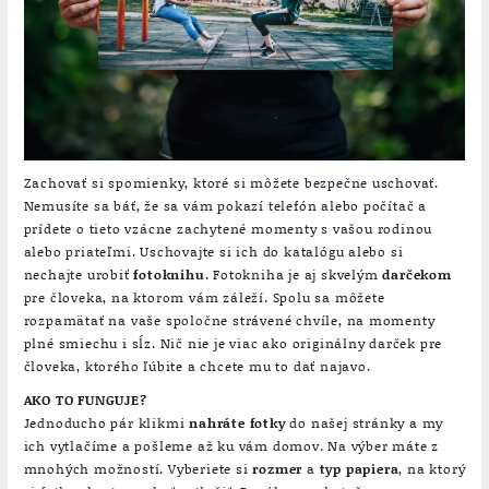
Zachovať si spomienky, ktoré si môžete bezpečne uschovať.
Nemusíte sa báť, že sa vám pokazí telefón alebo počítač a
prídete o tieto vzácne zachytené momenty s vašou rodinou
alebo priateľmi. Uschovajte si ich do katalógu alebo si
nechajte urobiť
fotoknihu
. Fotokniha je aj skvelým
darčekom
pre človeka, na ktorom vám záleží. Spolu sa môžete
rozpamätať na vaše spoločne strávené chvíle, na momenty
plné smiechu i sĺz. Nič nie je viac ako originálny darček pre
človeka, ktorého ľúbite a chcete mu to dať najavo.
AKO TO FUNGUJE?
Jednoducho pár klikmi
nahráte fotky
do našej stránky a my
ich vytlačíme a pošleme až ku vám domov. Na výber máte z
mnohých možností. Vyberiete si
rozmer
a
typ papiera
, na ktorý