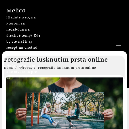
Melico
Hľadáte web, na
ktorom sa
nezabúda na
šteklivé témy? Kde
by ste našli aj
recept na chutnú
bublaninu či
Skip
Fotografie lusknutím prsta online
slepačí vývar?
to
Naša stránka je
content
Home
Výrobky
Fotografie lusknutím prsta online
ako stvorená pre
vás.