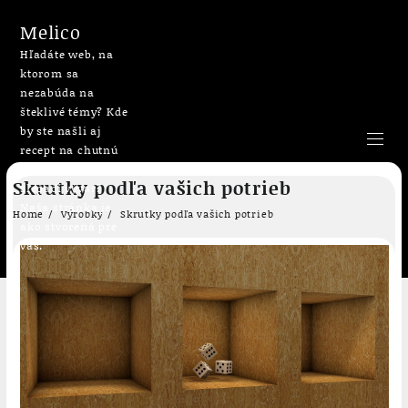
Melico
Hľadáte web, na
ktorom sa
nezabúda na
šteklivé témy? Kde
by ste našli aj
recept na chutnú
bublaninu či
Skip
Skrutky podľa vašich potrieb
slepačí vývar?
to
Naša stránka je
content
Home
Výrobky
Skrutky podľa vašich potrieb
ako stvorená pre
vás.