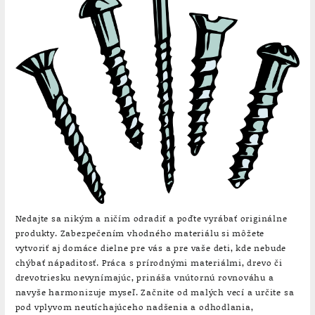
Nedajte sa nikým a ničím odradiť a poďte vyrábať originálne
produkty. Zabezpečením vhodného materiálu si môžete
vytvoriť aj domáce dielne pre vás a pre vaše deti, kde nebude
chýbať nápaditosť. Práca s prírodnými materiálmi, drevo či
drevotriesku nevynímajúc, prináša vnútornú rovnováhu a
navyše harmonizuje myseľ. Začnite od malých vecí a určite sa
pod vplyvom neutíchajúceho nadšenia a odhodlania,