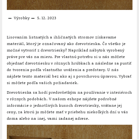
Výrobky
5. 12. 2023
Lisovaním listnatých a ihličnatých stromov získavame
materiál, ktorý je označovaný ako drevotrieska. Čo všetko je
možné vytvoriť z drevotriesky? Napríklad nábytok vyrobený
práve pre vás na mieru. Pre vlastnú potrebu si u nás môžete
objednať drevotriesku v rôznych hrúbkach a následne sa pustiť
do tvorenia podľa vlastného uváženia a predstavy. U nás
nájdete tento materiál bez ako aj s povrchovou úpravou. Vybrať
si môžete podľa vašich požiadaviek.
Drevotrieska sa hodí predovšetkým na používanie v interiéroch
v rôznych podobách. V našom eshope nájdete podrobné
informácie o jednotlivých kusoch drevotriesky, vrátane jej
ceny, za ktorú ju môžete mať v priebehu niekoľkých dní u vás
doma alebo na inej, vami zadanej adrese.