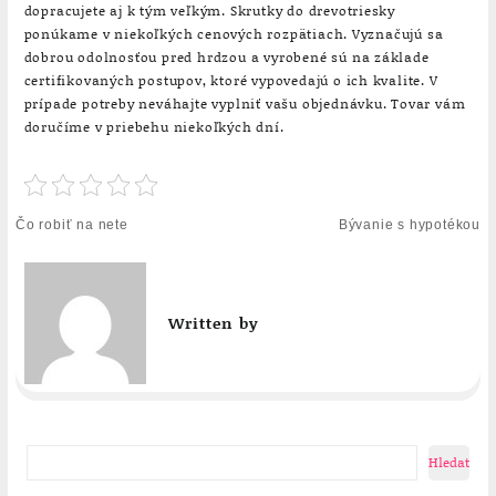
dopracujete aj k tým veľkým. Skrutky do drevotriesky
ponúkame v niekoľkých cenových rozpätiach. Vyznačujú sa
dobrou odolnosťou pred hrdzou a vyrobené sú na základe
certifikovaných postupov, ktoré vypovedajú o ich kvalite. V
prípade potreby neváhajte vyplniť vašu objednávku. Tovar vám
doručíme v priebehu niekoľkých dní.
Navigace
Čo robiť na nete
Bývanie s hypotékou
pro
příspěvek
Written by
Hledat