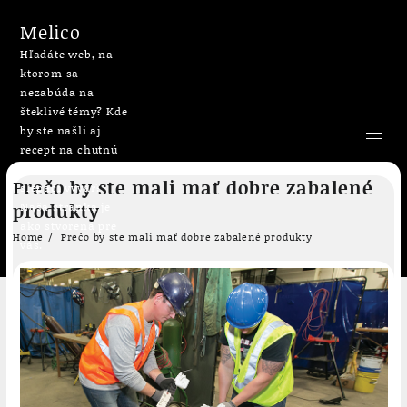
Melico
Hľadáte web, na
ktorom sa
nezabúda na
šteklivé témy? Kde
by ste našli aj
recept na chutnú
bublaninu či
Skip
Prečo by ste mali mať dobre zabalené
slepačí vývar?
to
produkty
Naša stránka je
content
ako stvorená pre
Home
Prečo by ste mali mať dobre zabalené produkty
vás.