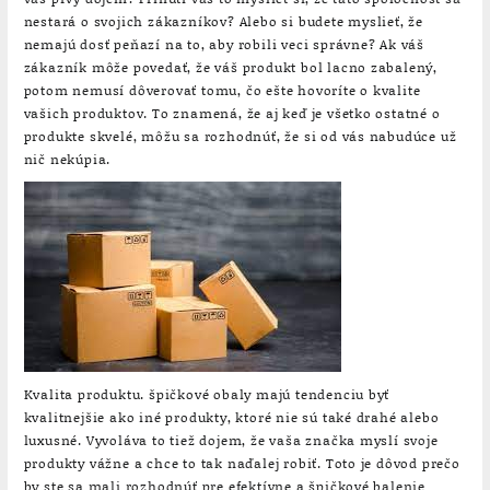
nestará o svojich zákazníkov? Alebo si budete myslieť, že
nemajú dosť peňazí na to, aby robili veci správne? Ak váš
zákazník môže povedať, že váš produkt bol lacno zabalený,
potom nemusí dôverovať tomu, čo ešte hovoríte o kvalite
vašich produktov. To znamená, že aj keď je všetko ostatné o
produkte skvelé, môžu sa rozhodnúť, že si od vás nabudúce už
nič nekúpia.
Kvalita produktu. špičkové obaly majú tendenciu byť
kvalitnejšie ako iné produkty, ktoré nie sú také drahé alebo
luxusné. Vyvoláva to tiež dojem, že vaša značka myslí svoje
produkty vážne a chce to tak naďalej robiť. Toto je dôvod prečo
by ste sa mali rozhodnúť pre efektívne a špičkové balenie