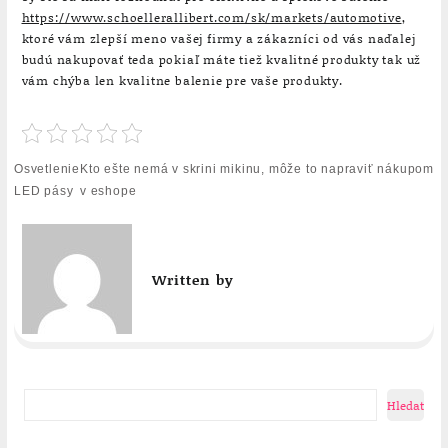
https://www.schoellerallibert.com/sk/markets/automotive
,
ktoré vám zlepší meno vašej firmy a zákazníci od vás naďalej
budú nakupovať teda pokiaľ máte tiež kvalitné produkty tak už
vám chýba len kvalitne balenie pre vaše produkty.
Navigace
Osvetlenie
Kto ešte nemá v skrini mikinu, môže to napraviť nákupom
pro
LED pásy
v eshope
příspěvek
Written by
Hledat