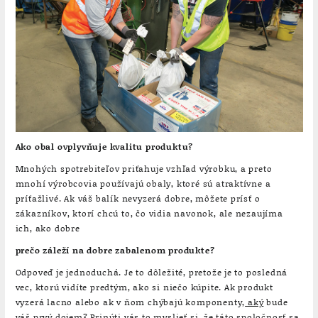
Ako obal ovplyvňuje kvalitu produktu?
Mnohých spotrebiteľov priťahuje vzhľad výrobku, a preto
mnohí výrobcovia používajú obaly, ktoré sú atraktívne a
príťažlivé. Ak váš balík nevyzerá dobre, môžete prísť o
zákazníkov, ktorí chcú to, čo vidia navonok, ale nezaujíma
ich, ako dobre
prečo záleží na dobre zabalenom produkte?
Odpoveď je jednoduchá. Je to dôležité, pretože je to posledná
vec, ktorú vidíte predtým, ako si niečo kúpite. Ak produkt
vyzerá lacno alebo ak v ňom chýbajú komponenty,
aký
bude
váš prvý dojem? Prinúti vás to myslieť si, že táto spoločnosť sa