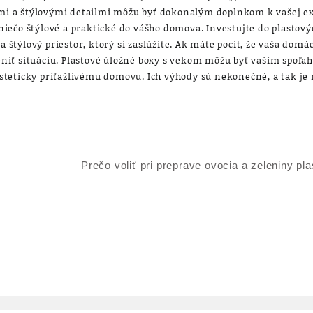
 a štýlovými detailmi môžu byť dokonalým doplnkom k vašej ex
ť niečo štýlové a praktické do vášho domova. Investujte do plastov
a štýlový priestor, ktorý si zaslúžite. Ak máte pocit, že vaša domá
iť situáciu. Plastové úložné boxy s vekom môžu byť vaším spoľa
teticky príťažlivému domovu. Ich výhody sú nekonečné, a tak je n
Prečo voliť pri preprave ovocia a zeleniny pl