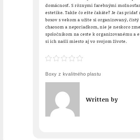
domácnosť. S rôznymi farebnými možnosťami
estetike. Takže čo ešte čakáte? Je čas prida
boxov s vekom a užite si organizovaný, čistý 
chaosom a neporiadkom, nie je neskoro zmen
spoločníkom na ceste k organizovanému a es
si ich našli miesto aj vo svojom živote.
Navigace
Boxy z kvalitného plastu
pro
příspěvek
Written by