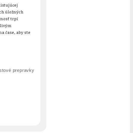
istujúcej
ých úložných
cnosť trpí
hlivým
a čase, aby ste
astové prepravky