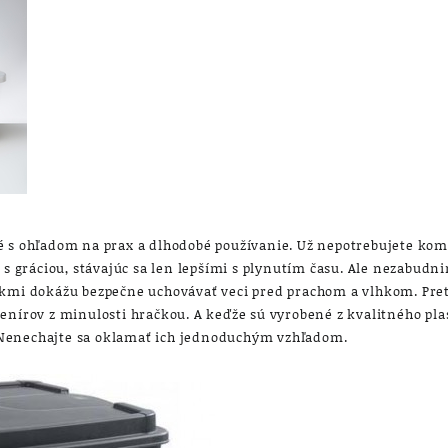
té s ohľadom na prax a dlhodobé používanie. Už nepotrebujete ko
 s gráciou, stávajúc sa len lepšími s plynutím času. Ale nezabudn
ekmi dokážu bezpečne uchovávať veci pred prachom a vlhkom. Pret
enírov z minulosti hračkou. A keďže sú vyrobené z kvalitného pla
i. Nenechajte sa oklamať ich jednoduchým vzhľadom.