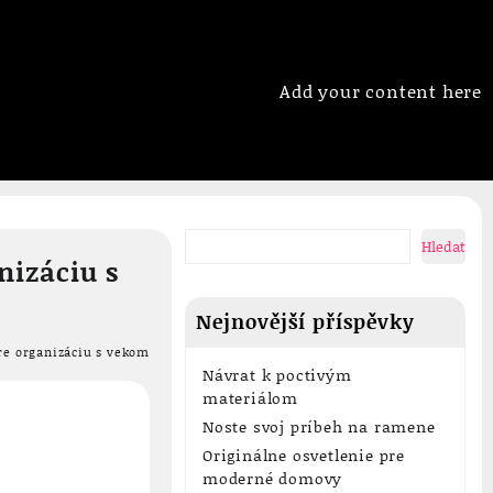
Add your content here
Hledat
nizáciu s
Nejnovější příspěvky
pre organizáciu s vekom
Návrat k poctivým
materiálom
Noste svoj príbeh na ramene
Originálne osvetlenie pre
moderné domovy