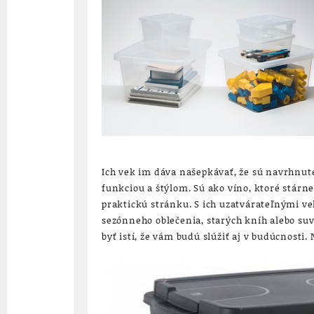
Ich vek im dáva našepkávať, že sú navrhnu
funkciou a štýlom. Sú ako víno, ktoré stárne
praktickú stránku. S ich uzatvárateľnými v
sezónneho oblečenia, starých kníh alebo suv
byť istí, že vám budú slúžiť aj v budúcnost