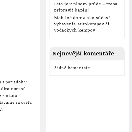
Leto je v plnom prúde – treba
pripraviť bazén!
Mobilné domy ako súčasť
vybavenia autokempov či
vodáckych kempov
Nejnovější komentáře
Žádné komentáře.
 a poriadok v
m dizajnom sú
é zmiznú s
stávame sa oveľa
y.