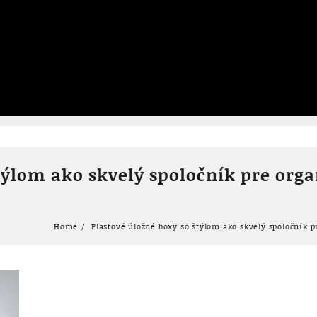
týlom ako skvelý spoločník pre orga
Home
Plastové úložné boxy so štýlom ako skvelý spoločník 