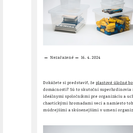
Nezařazené
16. 4. 2024
Dokážete si predstaviť, že
plastové úložné b
domácnosti? Sú to skutoční superhrdinovia 
ideálnymi spoločníkmi pre organizáciu a uch
chaotickými hromadami vecí a namiesto toho 
múdrejšími a skúsenejšími v umení organizác