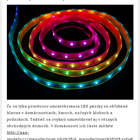
Čo sa týka priestorov umiestňovania LED pásiky sú obľúbené
hlavne v domácnostiach, baroch, nočných kluboch a
podnikoch. Taktiež sa zvyknú umiestňovať aj v rôznych
obchodných domoch. V domácnosti ich často môžete
http://aaa-
modely.cz/manufacturer.php%3Fid_manufacturer%3D109
vidieť