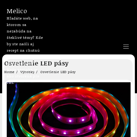
Melico
Hľadáte web, na
ktorom sa
nezabúda na
šteklivé témy? Kde
by ste našli aj
recept na chutnú
bublaninu či
Skip
Osvetlenie LED pásy
slepačí vývar?
to
Naša stránka je
content
Home
Výrobky
Osvetlenie LED pásy
ako stvorená pre
vás.