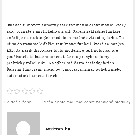
Ovládať si môžete samotný stav zapínania či vypínanie, ktorý
skôr poznáte z anglického on/off. Okrem základnej funkcie
on/off je na niektorých modeloch možné ovládať aj farbu. Tu
už sa dostávame k ďalšej zaujímavej funkcii, ktorá sa nazýva
RGB. Ak pásik disponuje touto modernou technológiou pre
používateľa to bude znamenať, že ma pri výbere farby
prakticky voľnú ruku. Na výber má často desiatky farieb.
Ďalšími funkciami môžu byť časovač, snímač pohybu alebo
automatická zmena farieb.
Navigace
Čo riešia ženy
Prečo by ste mali mať dobre zabalené produkty
pro
příspěvek
Written by