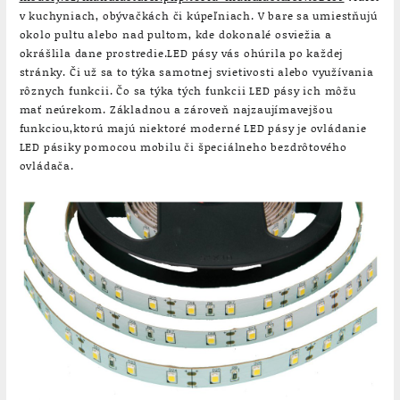
v kuchyniach, obývačkách či kúpeľniach. V bare sa umiestňujú
okolo pultu alebo nad pultom, kde dokonalé osviežia a
okrášlila dane prostredie.LED pásy vás ohúrila po každej
stránky. Či už sa to týka samotnej svietivosti alebo využívania
rôznych funkcii. Čo sa týka tých funkcii LED pásy ich môžu
mať neúrekom. Základnou a zároveň najzaujímavejšou
funkciou,ktorú majú niektoré moderné LED pásy je ovládanie
LED pásiky pomocou mobilu či špeciálneho bezdrôtového
ovládača.