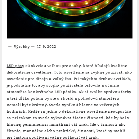
Výrobky
17. 9. 2022
LED pásy
sú skvelou voľbou pre osoby, ktoré hľadajú kvalitne
dekoratívne osvetlenie. Toto osvetlenie sa zvykne používať, ako
osvetlenie pre dizajn a voľný čas. Pri takýchto druhov svetlách,
je podstatne to, aby svojho používateľa oslovila a očarila
atmosféra konkrétneho LED pásika. Ak si zvolíte správnu farby
a tiež dĺžku potom by ste o skvelú a pohodovú atmosféru
nemali byť ukrátený. Svetla vyniknú hlavne vo večerných
hodinách. Keďže sa jedna o dekoratívne osvetlenie neodporúča
sa pri takom to svetla vykonávať žiadne činnosti, kde by bol v
hlavnej permanencii namáhaní váš zrak. Ide o činnosti ako
čítanie, manuálne alebo praktické, činnosti, ktoré by mohli
pri častom používaní vážne poškodiť váš zrak.