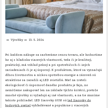
Výrobky
13. 5. 2024
Pri každom nákupe sa zaoberáme cenou tovaru, ale hodnotíme
ho aj z hľadiska viacerých vlastností, teda či je kvalitný,
praktický, má vzhľad pekný a pri spotrebičoch či iných
zariadeniach či je aj úsporný. K produktom, ktoré sa vyznačujú
dlhou životnosťou a nízkou spotrebou energie a zároveň sú
atraktívne sa zaradili aj LED svietidlá. Mať na zreteli
ekologickosť či úspornosť daného produktu je fajn, no
nemôžeme nakupovať len na základe týchto kritérií, pretože
mnohé výrobky si vyžadujú aj iné vlastnosti, a na tie musíme
takisto prihliadať. LED žiarovky GU10 sú
led žiarovky do
bodových svetiel
vyhľadávané a populárne z viacerých