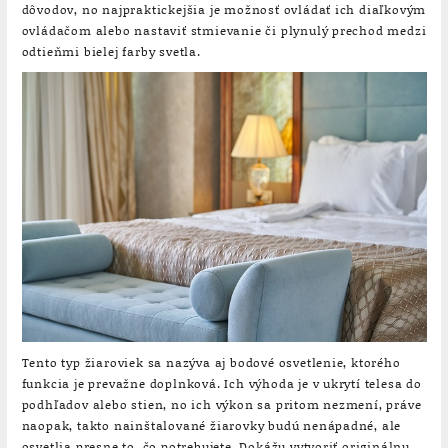
dôvodov, no najpraktickejšia je možnosť ovládať ich diaľkovým
ovládačom alebo nastaviť stmievanie či plynulý prechod medzi
odtieňmi bielej farby svetla.
Tento typ žiaroviek sa nazýva aj bodové osvetlenie, ktorého
funkcia je prevažne doplnková. Ich výhoda je v ukrytí telesa do
podhľadov alebo stien, no ich výkon sa pritom nezmení, práve
naopak, takto nainštalované žiarovky budú nenápadné, ale
osvetlia presne to, čo potrebujete. Dokážu vytvoriť originálnu