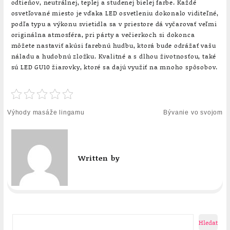
odtieňov, neutrálnej, teplej a studenej bielej farbe. Každé
osvetľované miesto je vďaka LED osvetleniu dokonalo viditeľné,
podľa typu a výkonu svietidla sa v priestore dá vyčarovať veľmi
originálna atmosféra, pri párty a večierkoch si dokonca
môžete nastaviť akúsi farebnú hudbu, ktorá bude odrážať vašu
náladu a hudobnú zložku. Kvalitné a s dlhou životnosťou, také
sú LED GU10 žiarovky, ktoré sa dajú využiť na mnoho spôsobov.
Navigace
Výhody masáže lingamu
Bývanie vo svojom
pro
příspěvek
Written by
Hledat