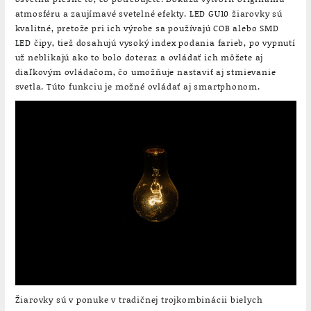
atmosféru a zaujímavé svetelné efekty.
LED GU10 žiarovky sú
kvalitné, pretože pri ich výrobe sa používajú COB alebo SMD
LED čipy, tiež dosahujú vysoký index podania farieb, po vypnutí
už neblikajú ako to bolo doteraz a ovládať ich môžete aj
diaľkovým ovládačom, čo umožňuje nastaviť aj stmievanie
svetla. Túto funkciu je možné ovládať aj smartphonom.
Žiarovky sú v ponuke v tradičnej trojkombinácii bielych