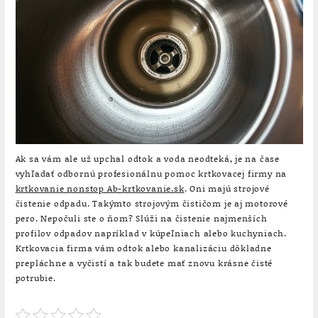
Ak sa vám ale už upchal odtok a voda neodteká, je na čase
vyhľadať odbornú profesionálnu pomoc krtkovacej firmy na
krtkovanie nonstop Ab-krtkovanie.sk
. Oni majú strojové
čistenie odpadu. Takýmto strojovým čističom je aj motorové
pero. Nepočuli ste o ňom? Slúži na čistenie najmenších
profilov odpadov napríklad v kúpeľniach alebo kuchyniach.
Krtkovacia firma vám odtok alebo kanalizáciu dôkladne
prepláchne a vyčistí a tak budete mať znovu krásne čisté
potrubie.