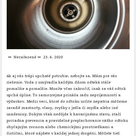
Nezařazené
23. 6. 2020
Ak aj vás trápi upchaté potrubie, nebojte sa. Mám pre vás
riešenie. Voda z umývadla každým dňom odteká stále
pomalšie a pomalšie. Musíte včas zakročiť, inak sa váš odtok
upchá úplne. To samozrejme prináša radu nepríjemností a
výdavkov. Medzi veci, ktoré do odtoku určite nepatria môžeme
zaradiť mastnoty, vlasy, zvyšky z jedla či mydla alebo iné
usadeniny. Dokým však nedôjde k havarijnému stavu, stačí
poriadna prevencia a pravidelné preplachovanie vášho odtoku
obyčajným zvonom alebo chemickými prostriedkami a
čističmi, ktoré nájdete v každej jednej drogérii. Môžete tiež