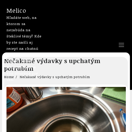
Melico
Hľadáte web, na
ktorom sa
nezabúda na
šteklivé témy? Kde
by ste našli aj
recept na chutnú
bublaninu či
Skip
Nečakané výdavky s upchatým
slepačí vývar?
to
potrubím
Naša stránka je
content
ako stvorená pre
Home
Nečakané výdavky s upchatým potrubím
vás.