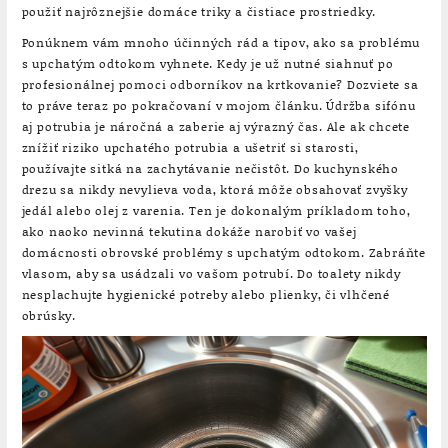
použiť najrôznejšie domáce triky a čistiace prostriedky.
Ponúknem vám mnoho účinných rád a tipov, ako sa problému
s upchatým odtokom vyhnete. Kedy je už nutné siahnuť po
profesionálnej pomoci odborníkov na krtkovanie? Dozviete sa
to práve teraz po pokračovaní v mojom článku. Údržba sifónu
aj potrubia je náročná a zaberie aj výrazný čas. Ale ak chcete
znížiť riziko upchatého potrubia a ušetriť si starosti,
používajte sitká na zachytávanie nečistôt. Do kuchynského
drezu sa nikdy nevylieva voda, ktorá môže obsahovať zvyšky
jedál alebo olej z varenia. Ten je dokonalým príkladom toho,
ako naoko nevinná tekutina dokáže narobiť vo vašej
domácnosti obrovské problémy s upchatým odtokom. Zabráňte
vlasom, aby sa usádzali vo vašom potrubí. Do toalety nikdy
nesplachujte hygienické potreby alebo plienky, či vlhčené
obrúsky.