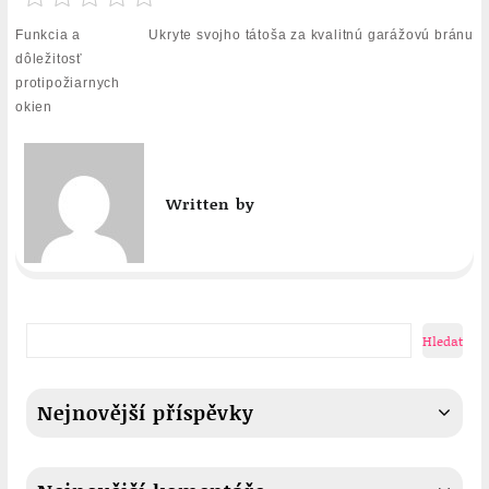
Navigace
Funkcia a
Ukryte svojho tátoša za kvalitnú garážovú bránu
pro
dôležitosť
příspěvek
protipožiarnych
okien
Written by
Hledat
Nejnovější příspěvky