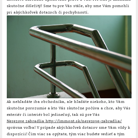
skutočne dôležitý! Sme tu pre Vás stále, aby sme Vám pomohli
pri akýchkoľvek dotazoch či pochybností.
Ak nehľadáte iba obchodníka, ale hľadáte niekoho, kto Vám
skutočne porozumie a kto Vás skutočne počúva a chce, aby Vás
exteriér či interiér bol jedinečný, tak sú pre Vás
Nerezove zabradlia http://lmmont.sk/nerezove-zabradlia/
správna voľba! V prípade akýchkoľvek dotazov sme Vám vždy k
dispozícii! Čím viac sa opýtate, tým viac budete vedieť a tým