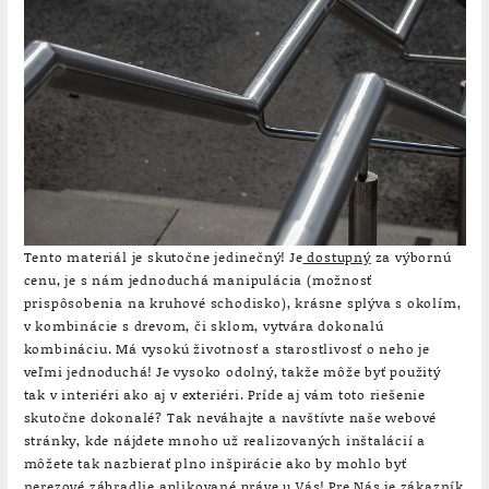
Tento materiál je skutočne jedinečný! Je
dostupný
za výbornú
cenu, je s nám jednoduchá manipulácia (možnosť
prispôsobenia na kruhové schodisko), krásne splýva s okolím,
v kombinácie s drevom, či sklom, vytvára dokonalú
kombináciu. Má vysokú životnosť a starostlivosť o neho je
veľmi jednoduchá! Je vysoko odolný, takže môže byť použitý
tak v interiéri ako aj v exteriéri. Príde aj vám toto riešenie
skutočne dokonalé? Tak neváhajte a navštívte naše webové
stránky, kde nájdete mnoho už realizovaných inštalácií a
môžete tak nazbierať plno inšpirácie ako by mohlo byť
nerezové zábradlie aplikované práve u Vás! Pre Nás je zákazník