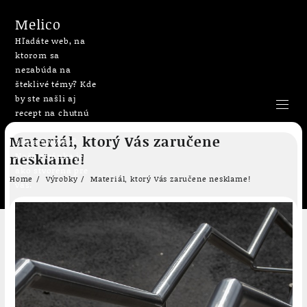
Melico
Hľadáte web, na
ktorom sa
nezabúda na
šteklivé témy? Kde
by ste našli aj
recept na chutnú
bublaninu či
Skip
Materiál, ktorý Vás zaručene
slepačí vývar?
to
nesklame!
Naša stránka je
content
ako stvorená pre
Home
Výrobky
Materiál, ktorý Vás zaručene nesklame!
vás.