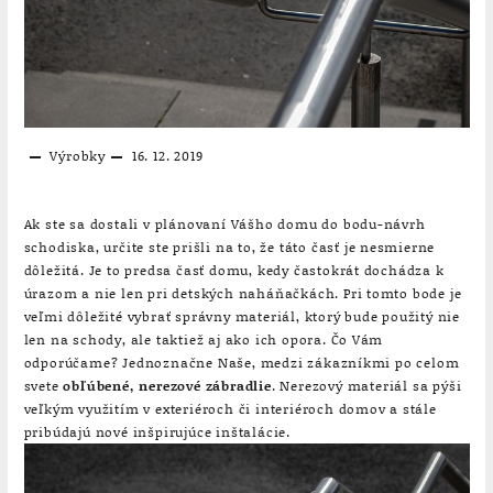
Výrobky
16. 12. 2019
Ak ste sa dostali v plánovaní Vášho domu do bodu-návrh
schodiska, určite ste prišli na to, že táto časť je nesmierne
dôležitá. Je to predsa časť domu, kedy častokrát dochádza k
úrazom a nie len pri detských naháňačkách. Pri tomto bode je
veľmi dôležité vybrať správny materiál, ktorý bude použitý nie
len na schody, ale taktiež aj ako ich opora. Čo Vám
odporúčame? Jednoznačne Naše, medzi zákazníkmi po celom
svete
obľúbené, nerezové zábradlie
. Nerezový materiál sa pýši
veľkým využitím v exteriéroch či interiéroch domov a stále
pribúdajú nové inšpirujúce inštalácie.