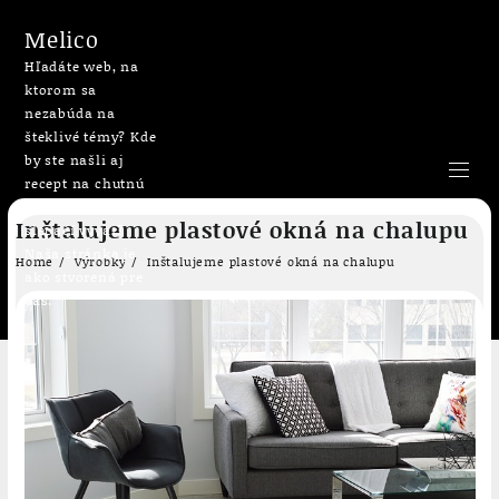
Melico
Hľadáte web, na
ktorom sa
nezabúda na
šteklivé témy? Kde
by ste našli aj
recept na chutnú
bublaninu či
Skip
Inštalujeme plastové okná na chalupu
slepačí vývar?
to
Naša stránka je
content
Home
Výrobky
Inštalujeme plastové okná na chalupu
ako stvorená pre
vás.