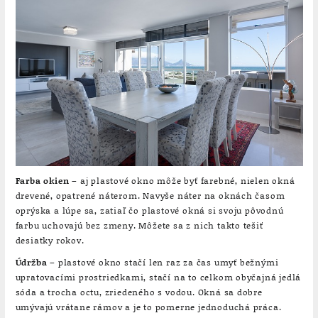
Farba okien
– aj plastové okno môže byť farebné, nielen okná
drevené, opatrené náterom. Navyše náter na oknách časom
oprýska a lúpe sa, zatiaľ čo plastové okná si svoju pôvodnú
farbu uchovajú bez zmeny. Môžete sa z nich takto tešiť
desiatky rokov.
Údržba
– plastové okno stačí len raz za čas umyť bežnými
upratovacími prostriedkami, stačí na to celkom obyčajná jedlá
sóda a trocha octu, zriedeného s vodou. Okná sa dobre
umývajú vrátane rámov a je to pomerne jednoduchá práca.