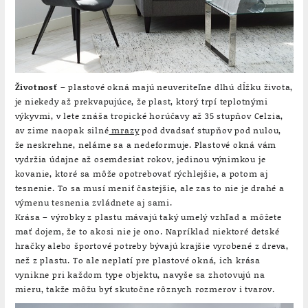
Životnosť
– plastové okná majú neuveriteľne dlhú dĺžku života,
je niekedy až prekvapujúce, že plast, ktorý trpí teplotnými
výkyvmi, v lete znáša tropické horúčavy až 35 stupňov Celzia,
av zime naopak silné
mrazy
pod dvadsať stupňov pod nulou,
že neskrehne, neláme sa a nedeformuje. Plastové okná vám
vydržia údajne až osemdesiat rokov, jedinou výnimkou je
kovanie, ktoré sa môže opotrebovať rýchlejšie, a potom aj
tesnenie. To sa musí meniť častejšie, ale zas to nie je drahé a
výmenu tesnenia zvládnete aj sami.
Krása – výrobky z plastu mávajú taký umelý vzhľad a môžete
mať dojem, že to akosi nie je ono. Napríklad niektoré detské
hračky alebo športové potreby bývajú krajšie vyrobené z dreva,
než z plastu. To ale neplatí pre plastové okná, ich krása
vynikne pri každom type objektu, navyše sa zhotovujú na
mieru, takže môžu byť skutočne rôznych rozmerov i tvarov.