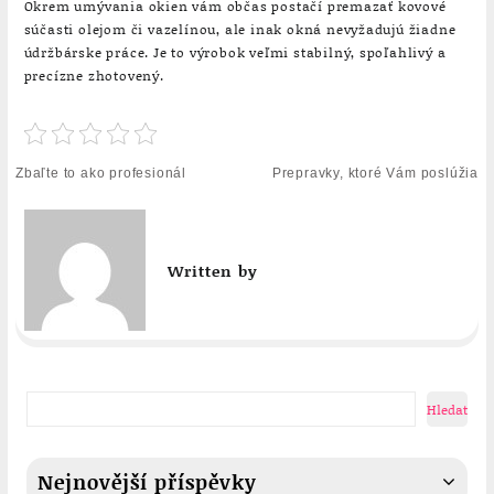
Okrem umývania okien vám občas postačí premazať kovové
súčasti olejom či vazelínou, ale inak okná nevyžadujú žiadne
údržbárske práce. Je to výrobok veľmi stabilný, spoľahlivý a
precízne zhotovený.
Navigace
Zbaľte to ako profesionál
Prepravky, ktoré Vám poslúžia
pro
příspěvek
Written by
Hledat
Nejnovější příspěvky