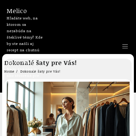
Melico
Hľadáte web, na
ktorom sa
nezabúda na
šteklivé témy? Kde
by ste našli aj
recept na chutnú
bublaninu či
Skip
Dokonalé šaty pre Vás!
slepačí vývar?
to
Naša stránka je
content
Home
Dokonalé šaty pre Vás!
ako stvorená pre
vás.