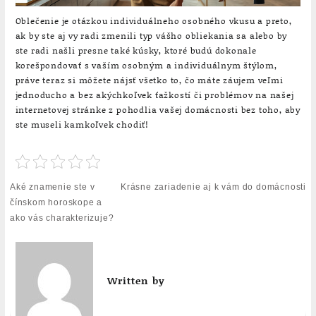
Oblečenie je otázkou individuálneho osobného vkusu a preto,
ak by ste aj vy radi zmenili typ vášho obliekania sa alebo by
ste radi našli presne také kúsky, ktoré budú dokonale
korešpondovať s vaším osobným a individuálnym štýlom,
práve teraz si môžete nájsť všetko to, čo máte záujem veľmi
jednoducho a bez akýchkoľvek ťažkostí či problémov na našej
internetovej stránke z pohodlia vašej domácnosti bez toho, aby
ste museli kamkoľvek chodiť!
Navigace
Aké znamenie ste v
Krásne zariadenie aj k vám do domácnosti
pro
čínskom horoskope a
příspěvek
ako vás charakterizuje?
Written by