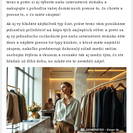
teraz a preto si aj vyberte našu internetovú stránku a
nakupujte z pohodlia vašej domácnosti presne to, čo chcete a
presne to, o čo máte záujem!
Ak aj vy hľadáte akýkoľvek typ šiat, práve teraz vám ponúkame
jedinečnú príležitosť na kúpu tých najlepších vôbec a preto sa
aj vy jednoducho rozhodnite pre našu internetovú stránku ešte
dnes a nájdete presne tie typy kúskov, o ktoré máte najväčší
záujem, nakoľko predstavujú dokonalý súlad medzi vaším
osobným štýlom a vkusom a rovnako tak aj medzi tým, čo ste
hľadali už dlhú dobu, no nikde ste to nevedeli nájsť.