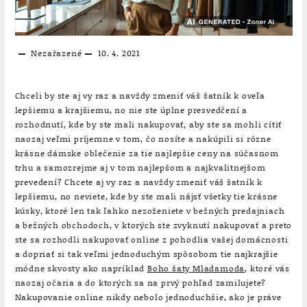
Nezařazené
10. 4. 2021
Chceli by ste aj vy raz a navždy zmeniť váš šatník k oveľa
lepšiemu a krajšiemu, no nie ste úplne presvedčení a
rozhodnutí, kde by ste mali nakupovať, aby ste sa mohli cítiť
naozaj veľmi príjemne v tom, čo nosíte a nakúpili si rôzne
krásne dámske oblečenie za tie najlepšie ceny na súčasnom
trhu a samozrejme aj v tom najlepšom a najkvalitnejšom
prevedení? Chcete aj vy raz a navždy zmeniť váš šatník k
lepšiemu, no neviete, kde by ste mali nájsť všetky tie krásne
kúsky, ktoré len tak ľahko nezoženiete v bežných predajniach
a bežných obchodoch, v ktorých ste zvyknutí nakupovať a preto
ste sa rozhodli nakupovať online z pohodlia vašej domácnosti
a dopriať si tak veľmi jednoduchým spôsobom tie najkrajšie
módne skvosty ako napríklad
Boho šaty Mladamoda
, ktoré vás
naozaj očaria a do ktorých sa na prvý pohľad zamilujete?
Nakupovanie online nikdy nebolo jednoduchšie, ako je práve