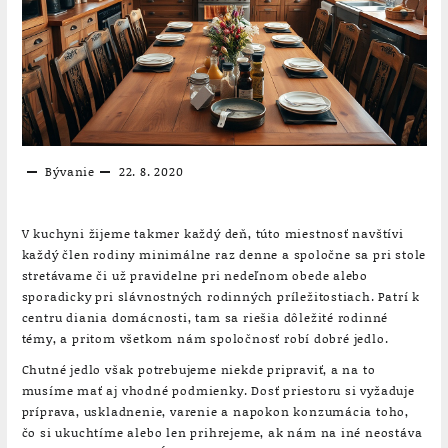
Bývanie
22. 8. 2020
V kuchyni žijeme takmer každý deň, túto miestnosť navštívi
každý člen rodiny minimálne raz denne a spoločne sa pri stole
stretávame či už pravidelne pri nedeľnom obede alebo
sporadicky pri slávnostných rodinných príležitostiach. Patrí k
centru diania domácnosti, tam sa riešia dôležité rodinné
témy, a pritom všetkom nám spoločnosť robí dobré jedlo.
Chutné jedlo však potrebujeme niekde pripraviť, a na to
musíme mať aj vhodné podmienky. Dosť priestoru si vyžaduje
príprava, uskladnenie, varenie a napokon konzumácia toho,
čo si ukuchtíme alebo len prihrejeme, ak nám na iné neostáva