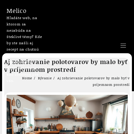
Melico
Hľadáte web, na
ktorom sa
nezabúda na
šteklivé témy? Kde
by ste našli aj
recept na chutnú
bublaninu či
Skip
Aj zohrievanie polotovarov by malo byť
slepačí vývar?
to
v príjemnom prostredí
Naša stránka je
content
ako stvorená pre
Home
Bývanie
Aj zohrievanie polotovarov by malo byť v
vás.
príjemnom prostredí