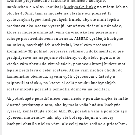
kvalitne prepracované rakúske a nemecké kuchyne,
Dankuchen a Nolte. Ponúkajú
kuchynske linky
na mieru
ich na
ploche 450m2, tam si môžete na vlastné oči prezrieť 15
vystavených typov kuchynských liniek, aby ste mali lepšiu
predstavu ako naozaj vyzerajú. Množstvo riešení a nápadov,
ktoré si môžete ohmatať, vám dá viac ako len pozeranie v
eshope prostredníctvom internetu. ALBERO vyrábajú kuchyne
na mieru, navrhujú ich architekti, ktorí vám predostrú
kompletný 3D pohľad, pripravia výkresovú dokumentáciu pre
predprípravu na napojenie elektriny, vody alebo plynu, a to
všetko vám zhrnú do vizualizácie, pomocou ktorej budete mať
lepšiu predstavu o celej zostave. Ak sa vám nechce chodiť do
kamenného obchodu, aj vám vyšli výrobcovia v ústrety a
pripravili stránku, na ktorej si celú ponuku kuchynských
zostáv môžete pozrieť z pohodlia domova na počítači.
Ak potrebujete poradiť alebo vám niečo v ponuke chýba či máte
vlastné predstavy o tom, ako by mala vaša budúca kuchyňa
vyzerať, kontaktujte štúdio ALBERO, poradia vám a pomôžu aj s
výberom materiálov tak, aby ste boli spokojní a v novej
kuchyni chutilo nielen vám, ale celej vašej rodine a priateľom.