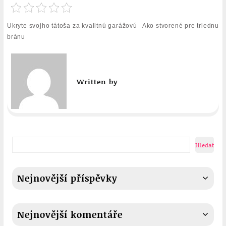
Navigace
Ukryte svojho tátoša za kvalitnú garážovú
Ako stvorené pre triednu
pro
bránu
příspěvek
Written by
Hledat
Nejnovější příspěvky
Nejnovější komentáře